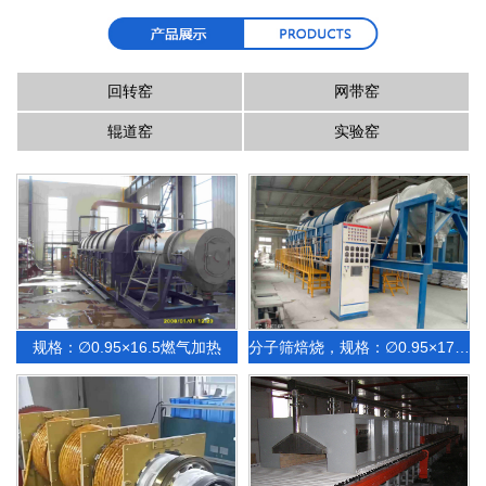
回转窑
网带窑
辊道窑
实验窑
规格：∅0.95×16.5燃气加热
分子筛焙烧，规格：∅0.95×17m米天然气加热