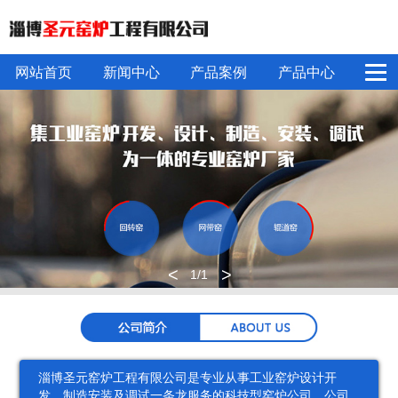
网站首页
新闻中心
产品案例
产品中心
行
公
最
回
网
辊
回
网
辊
实
业
司
新
转
带
道
转
带
道
验
动
新
动
窑
窑
窑
窑
窑
窑
窑
态
闻
态
关于我们
公司场景
<
>
1
/1
淄博圣元窑炉工程有限公司是专业从事工业窑炉设计开
发、制造安装及调试一条龙服务的科技型窑炉公司。公司